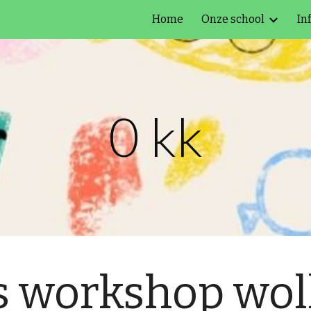
Home
Onze school
In
ip to main content
Skip to navigat
0 kk
s workshop wol